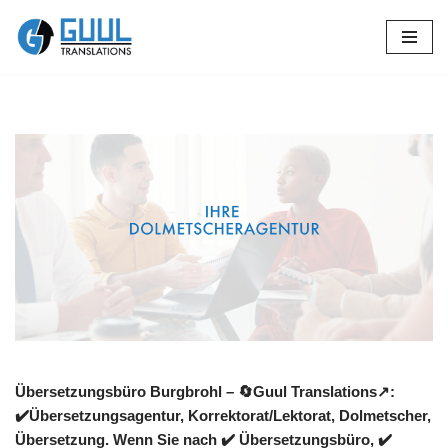
Zum
Inhalt
springen
Übersetzungsbüro Burgbrohl – 🔄Guul Translations↗️:
✔️Übersetzungsagentur, Korrektorat/Lektorat, Dolmetscher,
Übersetzung. Wenn Sie nach ✔️ Übersetzungsbüro, ✔️