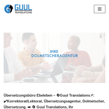
Zum
Inhalt
springen
Übersetzungsbüro Ebeleben – 🔄Guul Translations↗️:
✔️Korrektorat/Lektorat, Übersetzungsagentur, Dolmetscher,
Übersetzung. ➡️
🔄 Guul Translations
, Ihr