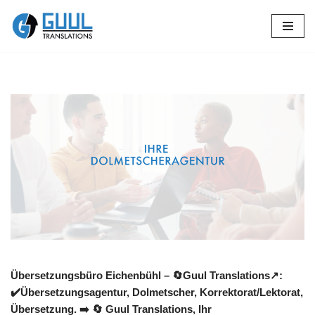
Zum
Inhalt
springen
Übersetzungsbüro Eichenbühl – 🔄Guul Translations↗️:
✔️Übersetzungsagentur, Dolmetscher, Korrektorat/Lektorat,
Übersetzung. ➡️
🔄 Guul Translations
, Ihr