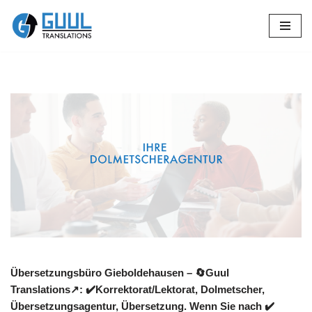
Zum
Inhalt
springen
Übersetzungsbüro Gieboldehausen – 🔄Guul
Translations↗️: ✔️Korrektorat/Lektorat, Dolmetscher,
Übersetzungsagentur, Übersetzung. Wenn Sie nach ✔️