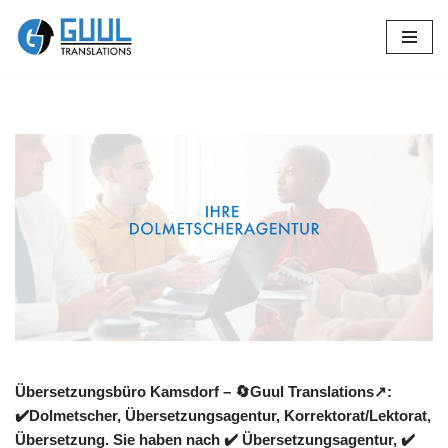
Zum
Inhalt
springen
Übersetzungsbüro Kamsdorf – 🔄Guul Translations↗️:
✔️Dolmetscher, Übersetzungsagentur, Korrektorat/Lektorat,
Übersetzung. Sie haben nach ✔️ Übersetzungsagentur, ✔️