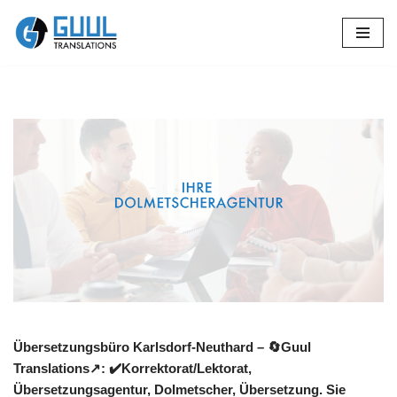
Zum
Inhalt
springen
Übersetzungsbüro Karlsdorf-Neuthard – 🔄Guul
Translations↗️: ✔️Korrektorat/Lektorat,
Übersetzungsagentur, Dolmetscher, Übersetzung. Sie