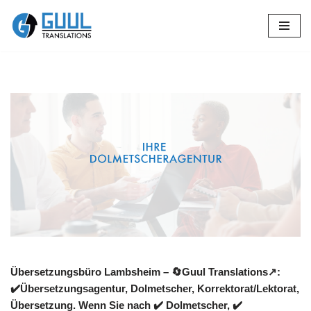
Zum
Inhalt
springen
Übersetzungsbüro Lambsheim – 🔄Guul Translations↗️:
✔️Übersetzungsagentur, Dolmetscher, Korrektorat/Lektorat,
Übersetzung. Wenn Sie nach ✔️ Dolmetscher, ✔️