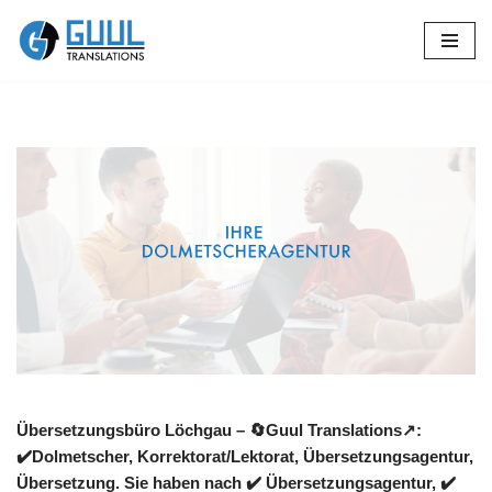
Zum
Inhalt
springen
Übersetzungsbüro Löchgau – 🔄Guul Translations↗️:
✔️Dolmetscher, Korrektorat/Lektorat, Übersetzungsagentur,
Übersetzung. Sie haben nach ✔️ Übersetzungsagentur, ✔️