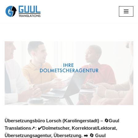
Zum
Inhalt
springen
Übersetzungsbüro Lorsch (Karolingerstadt) – 🔄Guul
Translations↗️: ✔️Dolmetscher, Korrektorat/Lektorat,
Übersetzungsagentur, Übersetzung. ➡️
🔄 Guul