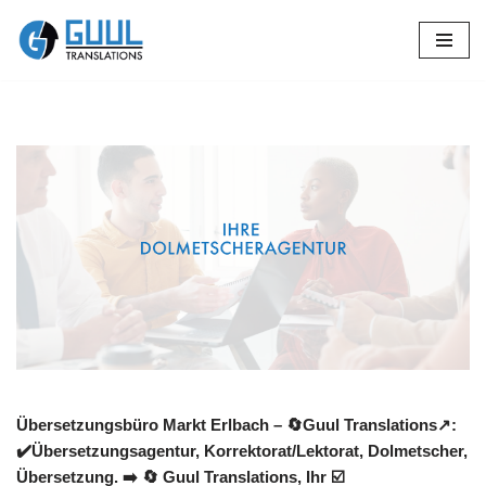
Zum
Inhalt
springen
Übersetzungsbüro Markt Erlbach – 🔄Guul Translations↗️:
✔️Übersetzungsagentur, Korrektorat/Lektorat, Dolmetscher,
Übersetzung. ➡️
🔄 Guul Translations
, Ihr ☑️