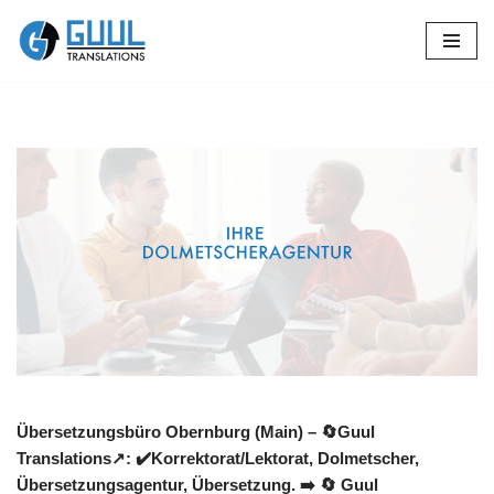
Zum
Inhalt
springen
Übersetzungsbüro Obernburg (Main) – 🔄Guul
Translations↗️: ✔️Korrektorat/Lektorat, Dolmetscher,
Übersetzungsagentur, Übersetzung. ➡️
🔄 Guul