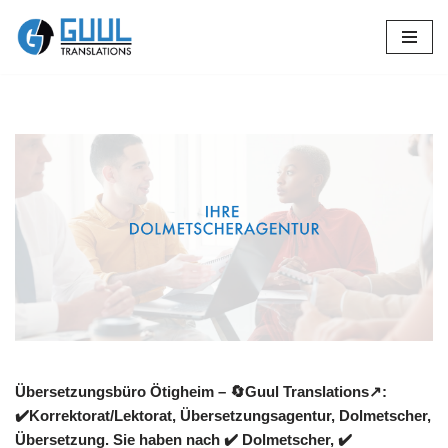
Zum
Inhalt
springen
Übersetzungsbüro Ötigheim – 🔄Guul Translations↗️:
✔️Korrektorat/Lektorat, Übersetzungsagentur, Dolmetscher,
Übersetzung. Sie haben nach ✔️ Dolmetscher, ✔️