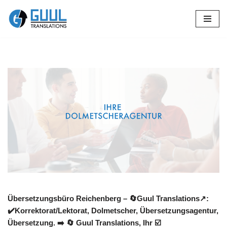
Zum
Inhalt
springen
Übersetzungsbüro Reichenberg – 🔄Guul Translations↗️:
✔️Korrektorat/Lektorat, Dolmetscher, Übersetzungsagentur,
Übersetzung. ➡️
🔄 Guul Translations
, Ihr ☑️