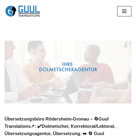
Zum
Inhalt
springen
Übersetzungsbüro Rödersheim-Gronau – 🔄Guul
Translations↗️: ✔️Dolmetscher, Korrektorat/Lektorat,
Übersetzungsagentur, Übersetzung. ➡️
🔄 Guul