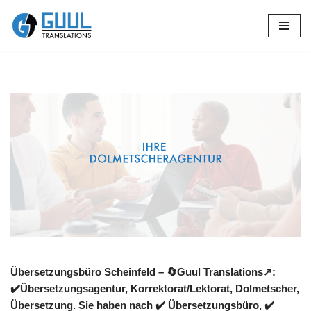
Zum
Inhalt
springen
Übersetzungsbüro Scheinfeld – 🔄Guul Translations↗️:
✔️Übersetzungsagentur, Korrektorat/Lektorat, Dolmetscher,
Übersetzung. Sie haben nach ✔️ Übersetzungsbüro, ✔️