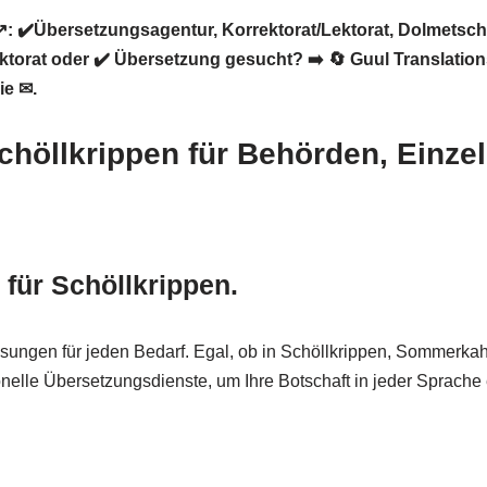
️: ✔️Übersetzungsagentur, Korrektorat/Lektorat, Dolmetsch
ektorat oder ✔️ Übersetzung gesucht? ➡️
🔄 Guul Translatio
ie ✉.
 Schöllkrippen für Behörden, Ein
für Schöllkrippen.
ösungen für jeden Bedarf. Egal, ob in Schöllkrippen, Sommerka
nelle Übersetzungsdienste, um Ihre Botschaft in jeder Sprache e