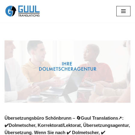
Zum
Inhalt
springen
Übersetzungsbüro Schönbrunn – 🔄Guul Translations↗️:
✔️Dolmetscher, Korrektorat/Lektorat, Übersetzungsagentur,
Übersetzung. Wenn Sie nach ✔️ Dolmetscher, ✔️