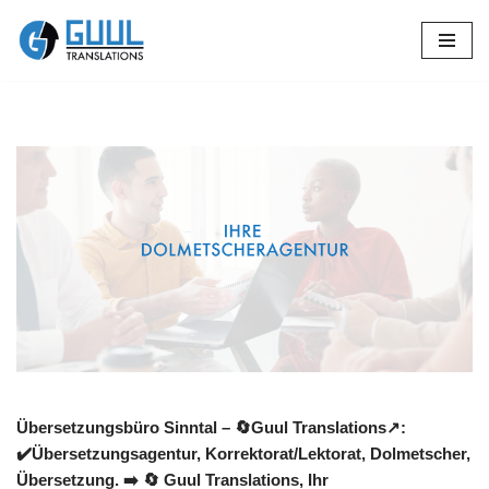
Zum
Inhalt
springen
Übersetzungsbüro Sinntal – 🔄Guul Translations↗️:
✔️Übersetzungsagentur, Korrektorat/Lektorat, Dolmetscher,
Übersetzung. ➡️
🔄 Guul Translations
, Ihr