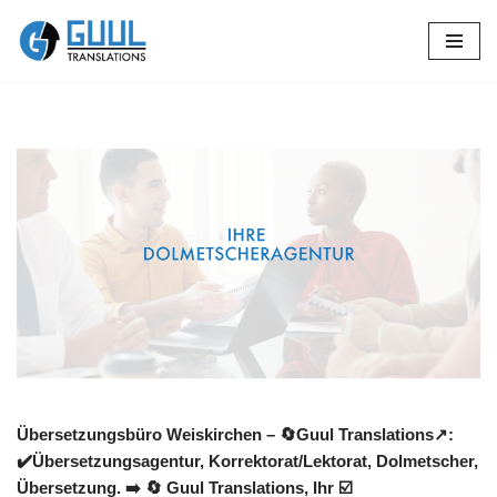
Zum
Inhalt
springen
Übersetzungsbüro Weiskirchen – 🔄Guul Translations↗️:
✔️Übersetzungsagentur, Korrektorat/Lektorat, Dolmetscher,
Übersetzung. ➡️
🔄 Guul Translations
, Ihr ☑️