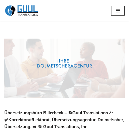
Zum
Inhalt
springen
Übersetzungsbüro Billerbeck – 🔄Guul Translations↗️:
✔️Korrektorat/Lektorat, Übersetzungsagentur, Dolmetscher,
Übersetzung. ➡️
🔄 Guul Translations
, Ihr